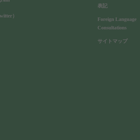
表記
ピングリフト
ピコフラクショナル
itter）
Foreign Language
マッサージピール（PRX-T
Consultations
ラクショナルレーザー
ジェネシス
サイトマップ
ス8
スキンボトックス
アルデンシファイ
ニューネス ダイヤモンド
l Densify）
水光注射（Aquamate：
ュ（COLLAJU）
しわの原因