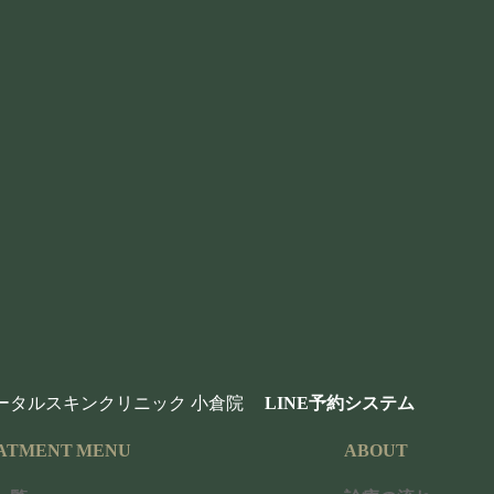
なたに最適な方
の縦ジワ」「目尻のちり
イン」。
メイド治療
で、過度に変
グ
幅広く対応。まずは医師
ータルスキンクリニック 小倉院
LINE予約システム
ル
ー
ATMENT MENU
ABOUT
プ
リ