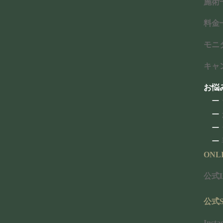
施術
ン
ク
料金
モニ
赤坂の
リュク
しわに悩むすべての方
キャ
お悩
ー
ー
ー
ー
ONL
公式L
デルマ
公式S
ニードル
Insta