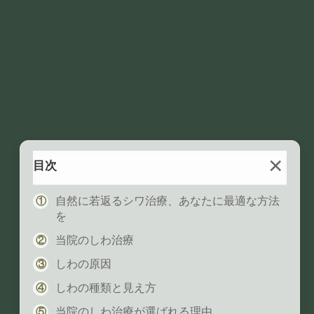
い表情へ
×
目次
自然に若返るシワ治療、あなたに最適な方法
を
当院のしわ治療
しわの原因
しわの種類と見え方
当院のしわ治療が選ばれる理由