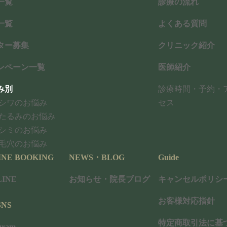
一覧
診療の流れ
ン
ク
一覧
よくある質問
当院は、天神大名の
トータルスキンクリニック福岡院
や、
ター募集
クリニック紹介
スビューティークリニック
の技術と知見を継承し、安心と効果
に、もう一度、自分の肌を好きになっていただけるよう丁寧に
ンペーン一覧
医師紹介
み別
診療時間・予約・
※本ペ
各種論文、臨床経験をもとに、当
シワのお悩み
セス
たるみのお悩み
シミのお悩み
毛穴のお悩み
INE BOOKING
NEWS・BLOG
Guide
当院のしわ治療
INE
お知らせ・院長ブログ
キャンセルポリシ
お客様対応指針
スマート
ジュベルック
NS
特定商取引法に基
RF（ニューネス）
ボトックス
gram