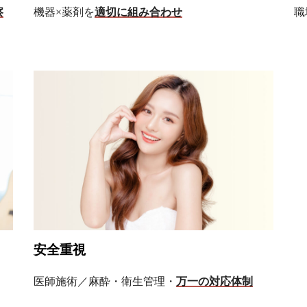
察
機器×薬剤を
適切に組み合わせ
職
安全重視
医師施術／麻酔・衛生管理・
万一の対応体制