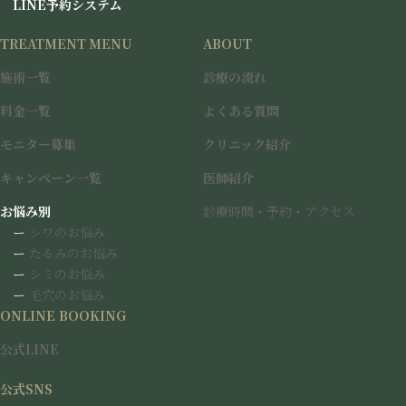
ー
LINE予約システム
(5mm以下のみ)
ル
プ
ー
リ
TREATMENT MENU
ABOUT
プ
ン
リ
ク
施術一覧
診療の流れ
ン
ボトックス（韓国製）表情
ク
料金一覧
よくある質問
筋
モニター募集
クリニック紹介
-
50単位まで打ち放題
キャンペーン一覧
医師紹介
お悩み別
診療時間・予約・アクセス
ー
シワのお悩み
ボトックス（アラガン社）
ー
たるみのお悩み
ー
シミのお悩み
表情筋
ー
毛穴のお悩み
- 50単位まで打ち放題
ONLINE BOOKING
公式LINE
公式SNS
ヒアルロン酸(韓国製)ニュ