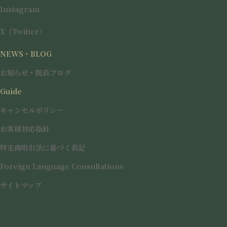
Instagram
ーラミス
- 上限5ccまで入れ放題プラ
X（Twitter）
ン
NEWS・BLOG
お知らせ・院長ブログ
Guide
ショッピングリフト
キャンセルポリシー
お客様対応指針
脂肪溶解注射カベリン
特定商取引法に基づく表記
Foreign Language Consultations
サイトマップ
顎下すっきりW施術プラン
〈インモードリフト＋fat Xコア 顎下(10cc)〉