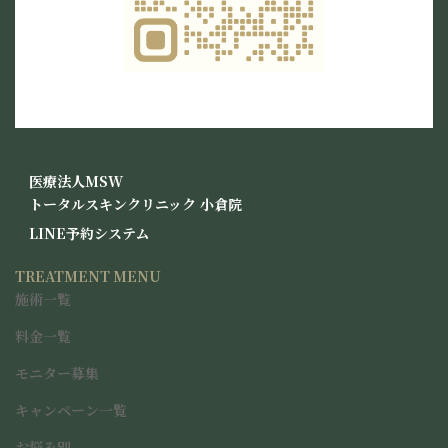
グ
医療法人MSW
ル
トータルスキンクリニック
小倉院
ー
グ
LINE予約システム
プ
ル
リ
ー
TREATMENT MENU
ン
プ
ク
施術一覧
リ
ン
料金一覧
ク
モニター募集
キャンペーン一覧
お悩み別