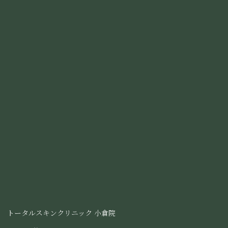
顔のシミ取り放題
- (個数制限なし)
顔 or 首のイボ取り放題
(個数制限なし)
(5mm以下のみ)
顔のホクロ取り放題
グ
トータルスキンクリニック 小倉院
(個数制限なし)
ル
グ