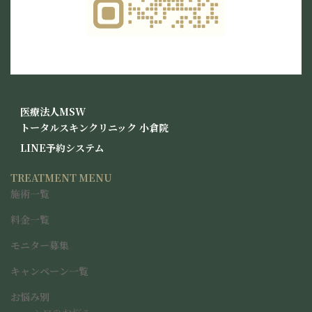
グ
医療法人MSW
ル
トータルスキンクリニック
小倉院
ー
グ
LINE予約システム
プ
ル
リ
ー
TREATMENT MENU
ン
プ
ク
施術一覧
リ
ン
料金一覧
ク
モニター募集
キャンペーン一覧
お悩み別