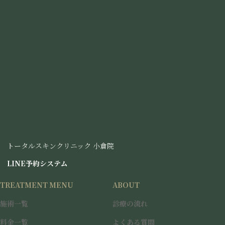
ショッピングリフト
（ 40 ~ 80本 ）
キャンペ
本
ーン価格
施術名
通常価格
数
（税込）
4
37,000円
0
90,000円
本
ショッピ
6
50,000円
ングリフ
0
120,000円
ト
本
グ
トータルスキンクリニック 小倉院
ル
8
グ
ー
60,000円
LINE予約システム
0
150,000円
ル
プ
本
ー
リ
TREATMENT MENU
ABOUT
プ
ン
リ
ク
施術一覧
診療の流れ
ン
ク
本キャンペーンは
期間・内容に限りがございます
。
料金一覧
よくある質問