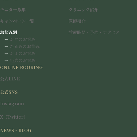
詳細な施術内容・対象・料金につきましては、
キャンペーン一覧
モニター募集
クリニック紹介
をご確認ください。
キャンペーン一覧
医師紹介
気になる治療がございましたら、カウンセリングにて肌状態を確
お悩み別
診療時間・予約・アクセス
認し、最適な治療をご提案いたします。
ー
シワのお悩み
ー
たるみのお悩み
ご予約・お問い合わせ方法
ー
シミのお悩み
ー
毛穴のお悩み
ONLINE BOOKING
当院
公式LINE
を友だち追加
「WEB予約ページ」ヘ進む
公式LINE
ご希望の施術メニューをお選びください
公式SNS
ご予約枠には限りがございますので、ご希望の方はお早めにご相
Instagram
談・ご予約をお願いいたします。
引き続き、皆様のご来院を心よりお待ちしております。
X（Twitter）
NEWS・BLOG
ご予約はこちら