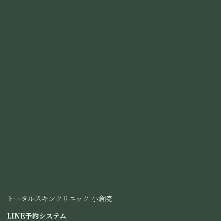
赤みや軽い腫れが一時的に生じることがありますが、比較的ダウ
ンタイムに配慮した治療法のひとつです。
ただし、反応や経過には個人差があります。
キャンペーンについて
ピコデュアル（ピコトーニング＋ピコフラクシ
ョナル）
キャンペ
通常価格（税
本
ーン価格
施術名
込）
数
(全顔)
（税込）
ピコデュ
初
グ
アル
25,000円
トータルスキンクリニック 小倉院
回
ル
（ピコト
グ
15,000円
ー
ーニング
LINE予約システム