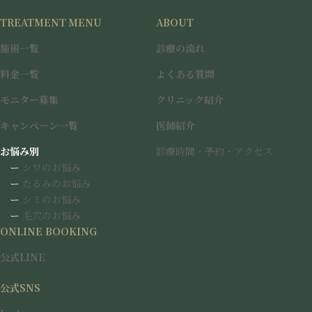
ル
プ
＋ピコフ
継
ー
23,000円
リ
ラクショ
TREATMENT MENU
ABOUT
続
プ
ン
ナル）
リ
ク
施術一覧
診療の流れ
ン
ク
料金一覧
よくある質問
モニター募集
クリニック紹介
本キャンペーンは
期間・内容に限りがございます
。
詳細な施術内容・対象・料金につきましては、
キャンペーン一覧
キャンペーン一覧
医師紹介
をご確認ください。
お悩み別
診療時間・予約・アクセス
気になる治療がございましたら、カウンセリングにて肌状態を確
ー
シワのお悩み
認し、最適な治療をご提案いたします。
ー
たるみのお悩み
ー
シミのお悩み
ー
毛穴のお悩み
ご予約・お問い合わせ方法
ONLINE BOOKING
公式LINE
当院
公式LINE
を友だち追加
「WEB予約ページ」ヘ進む
公式SNS
ご希望の施術メニューをお選びください