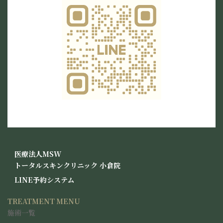
グ
医療法人MSW
ル
トータルスキンクリニック
小倉院
ー
グ
LINE予約システム
プ
ル
リ
ー
TREATMENT MENU
ン
プ
ク
施術一覧
リ