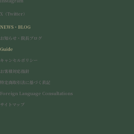
Instagram
ご予約枠には限りがございますので、ご希望の方はお早めにご相
談・ご予約をお願いいたします。
X（Twitter）
引き続き、皆様のご来院を心よりお待ちしております。
NEWS・BLOG
お知らせ・院長ブログ
ご予約はこちら
Guide
ご予約、ご質問などは以下の公式LINEよりお受けしておりま
す。
キャンセルポリシー
お客様対応指針
LINE予約システム
友達登録してリッチメニューから予約
特定商取引法に基づく表記
Foreign Language Consultations
サイトマップ
お知らせ
カテゴリー